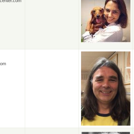
ycenter.com
com