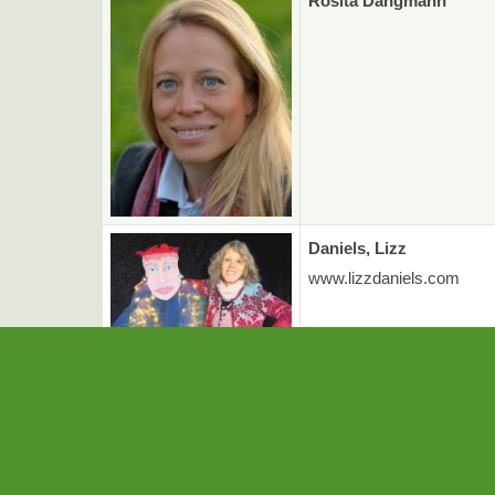
Rosita Dangmann
Daniels, Lizz
www.lizzdaniels.com
Kontakt
So finden Sie uns
Facebook
Impre