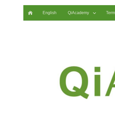
English
QiAcademy
Term