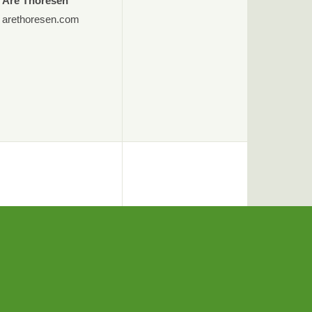
Are Thoresen
arethoresen.com